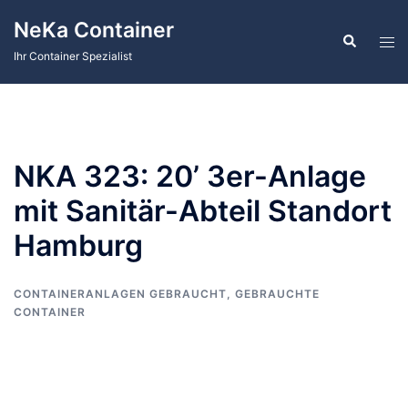
Zum
NeKa Container
Inhalt
Suche
Men
springen
Ihr Container Spezialist
ums
NKA 323: 20’ 3er-Anlage
mit Sanitär-Abteil Standort
Hamburg
CONTAINERANLAGEN GEBRAUCHT
,
GEBRAUCHTE
CONTAINER