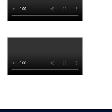
© 2026 NeKa Container. Stolz präsentiert von
Sydney