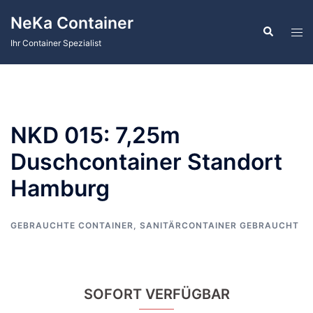
Zum
NeKa Container
Inhalt
Suche
Men
springen
Ihr Container Spezialist
ums
NKD 015: 7,25m
Duschcontainer Standort
Hamburg
GEBRAUCHTE CONTAINER
,
SANITÄRCONTAINER GEBRAUCHT
SOFORT VERFÜGBAR