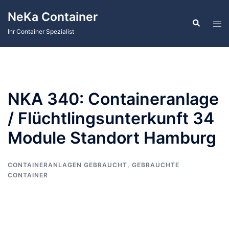
Zum
NeKa Container
Inhalt
Suche
Men
springen
Ihr Container Spezialist
ums
NKA 340: Containeranlage
/ Flüchtlingsunterkunft 34
Module Standort Hamburg
CONTAINERANLAGEN GEBRAUCHT
,
GEBRAUCHTE
CONTAINER